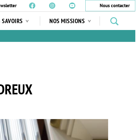
wsletter
Nous contacter
Rechercher
S SAVOIRS
NOS MISSIONS
des
jardins
…
 DREUX