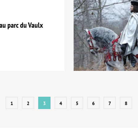
u parc du Vaulx
1
2
3
4
5
6
7
8