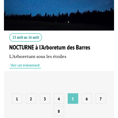
15 août
au
16 août
NOCTURNE à l'Arboretum des Barres
L'Arboretum sous les étoiles
Voir cet événement
1
2
3
4
5
6
7
8