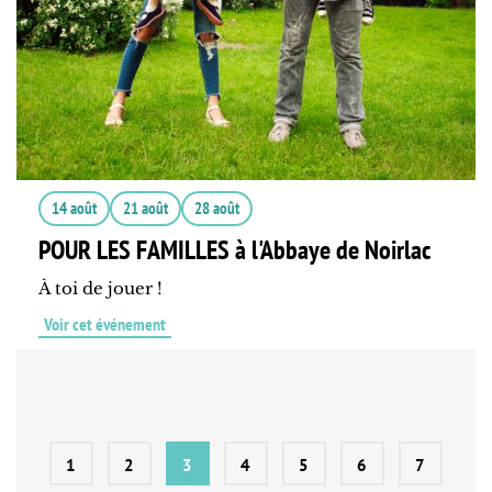
14 août
21 août
28 août
POUR LES FAMILLES à l'Abbaye de Noirlac
À toi de jouer !
Voir cet événement
1
2
3
4
5
6
7