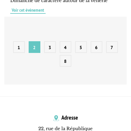
Dimanche de caractère autour de la vénerie
Voir cet événement
1
2
3
4
5
6
7
8
Adresse
22, rue de la République