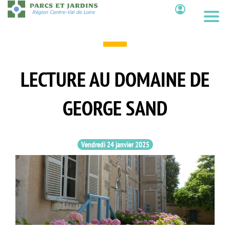
Aller
au
Contenu
contenu
principal
LECTURE AU DOMAINE DE
GEORGE SAND
Vendredi 24 janvier 2025