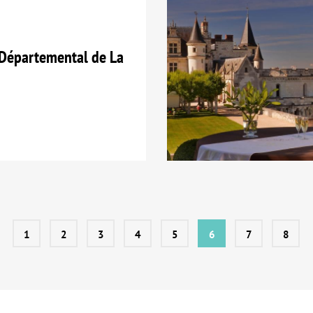
Départemental de La
1
2
3
4
5
6
7
8