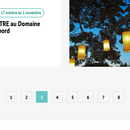
17 octobre
au
1 novembre
TRE au Domaine
bord
1
2
3
4
5
6
7
8