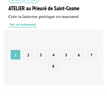
ATELIER au Prieuré de Saint-Cosme
Crée ta lanterne poétique en macramé
Voir cet événement
1
2
3
4
5
6
7
8