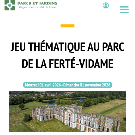
Aller
au
Contenu
contenu
principal
JEU THÉMATIQUE AU PARC
DE LA FERTÉ-VIDAME
Mercredi 01 avril 2026
-
Dimanche 01 novembre 2026