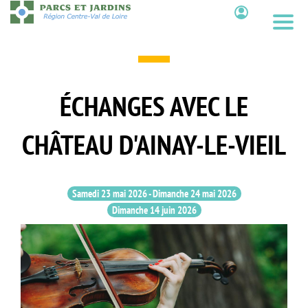
Aller
au
Contenu
contenu
principal
ÉCHANGES AVEC LE
CHÂTEAU D'AINAY-LE-VIEIL
Samedi 23 mai 2026
-
Dimanche 24 mai 2026
Dimanche 14 juin 2026