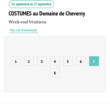
26 septembre
au
27 septembre
COSTUMES au Domaine de Cheverny
Week-end Vénitiens
Voir cet événement
1
2
3
4
5
6
7
8