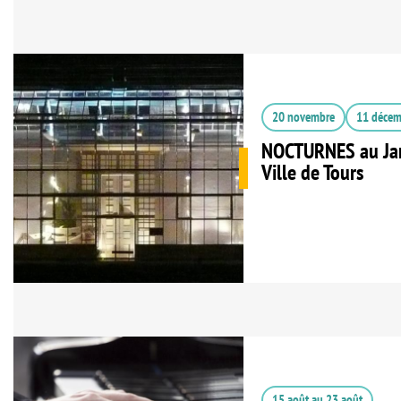
20 novembre
11 décem
NOCTURNES au Jar
Ville de Tours
15 août
au
23 août