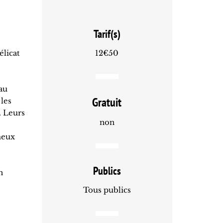
Tarif(s)
élicat
12€50
au
Gratuit
 les
. Leurs
non
meux
Publics
n
Tous publics