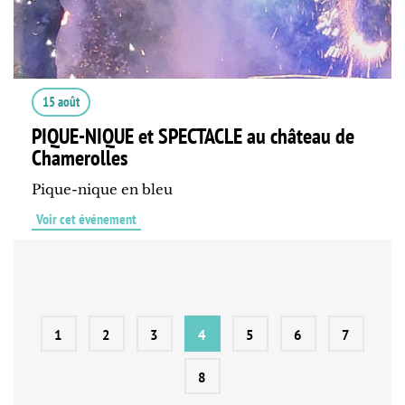
15 août
PIQUE-NIQUE et SPECTACLE au château de
Chamerolles
Pique-nique en bleu
Voir cet événement
1
2
3
4
5
6
7
8