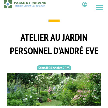
Aller
au
Contenu
contenu
principal
ATELIER AU JARDIN
PERSONNEL D'ANDRÉ EVE
Samedi 04 octobre 2025