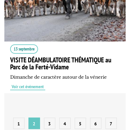
13 septembre
VISITE DÉAMBULATOIRE THÉMATIQUE au
Parc de la Ferté-Vidame
Dimanche de caractère autour de la vénerie
Voir cet événement
1
2
3
4
5
6
7