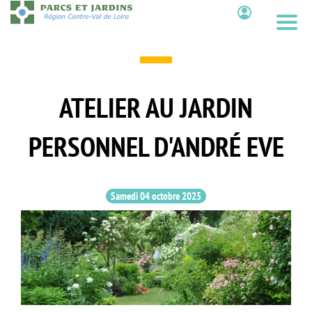
Aller
au
Contenu
contenu
principal
ATELIER AU JARDIN
PERSONNEL D'ANDRÉ EVE
Samedi 04 octobre 2025