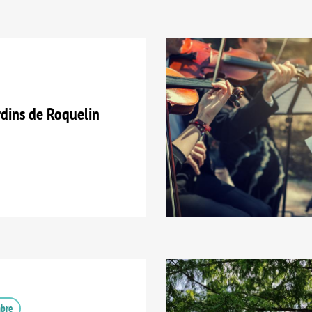
dins de Roquelin
mbre