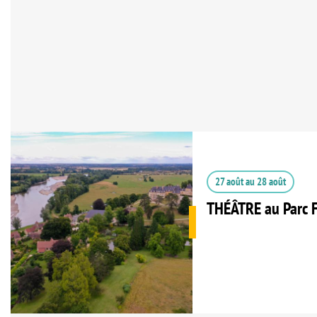
27 août
au
28 août
THÉÂTRE au Parc F