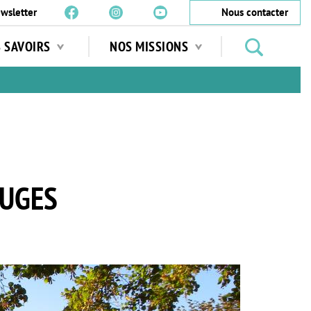
wsletter
Nous contacter
Rechercher
S SAVOIRS
NOS MISSIONS
des
jardins
…
OUGES