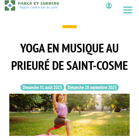
Aller
au
Contenu
contenu
principal
YOGA EN MUSIQUE AU
PRIEURÉ DE SAINT-COSME
Dimanche 31 août 2025
Dimanche 28 septembre 2025