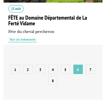
15 août
FÊTE au Domaine Départemental de La
Ferté Vidame
Fête du cheval percheron
Voir cet événement
1
2
3
4
5
6
7
8