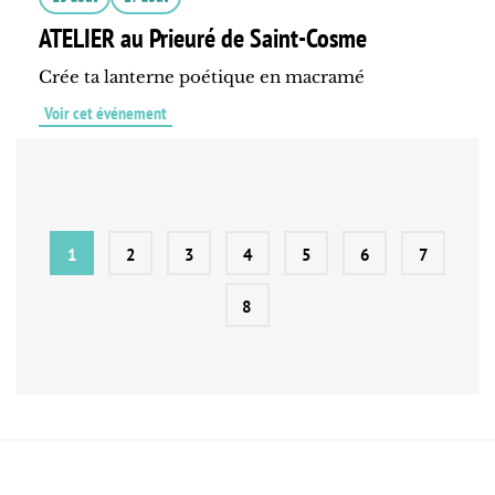
ATELIER au Prieuré de Saint-Cosme
Crée ta lanterne poétique en macramé
Voir cet événement
1
2
3
4
5
6
7
8