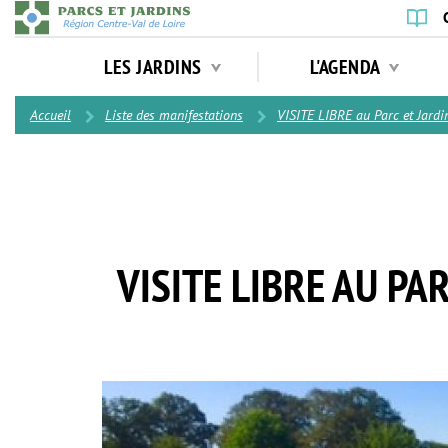
Aller
au
Navigation
contenu
LES JARDINS
L'AGENDA
principale
principal
Contenu
Accueil
Liste des manifestations
VISITE LIBRE au Parc et Jardi
VISITE LIBRE AU PA