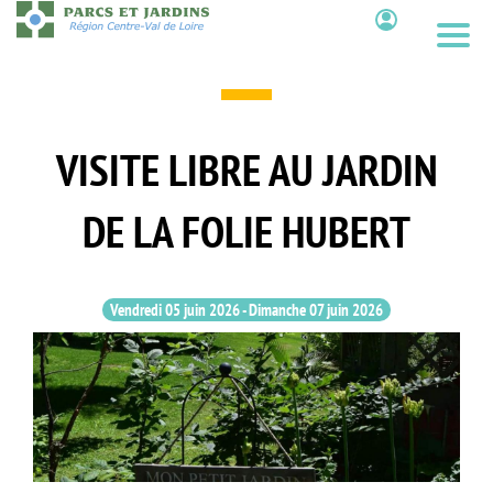
Aller
au
Contenu
contenu
principal
VISITE LIBRE AU JARDIN
DE LA FOLIE HUBERT
Vendredi 05 juin 2026
-
Dimanche 07 juin 2026