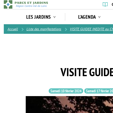
Aller
au
Navigation
contenu
LES JARDINS
L'AGENDA
principale
principal
Contenu
Accueil
Liste des manifestations
VISITE GUIDEE INEDITE au C
VISITE GUID
Samedi 10 février 2024
Samedi 17 février 2