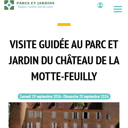
Aller
au
Contenu
contenu
principal
VISITE GUIDÉE AU PARC ET
JARDIN DU CHÂTEAU DE LA
MOTTE-FEUILLY
Samedi 19 septembre 2026
-
Dimanche 20 septembre 2026