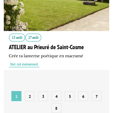
13 août
27 août
ATELIER au Prieuré de Saint-Cosme
Crée ta lanterne poétique en macramé
Voir cet événement
1
2
3
4
5
6
7
8