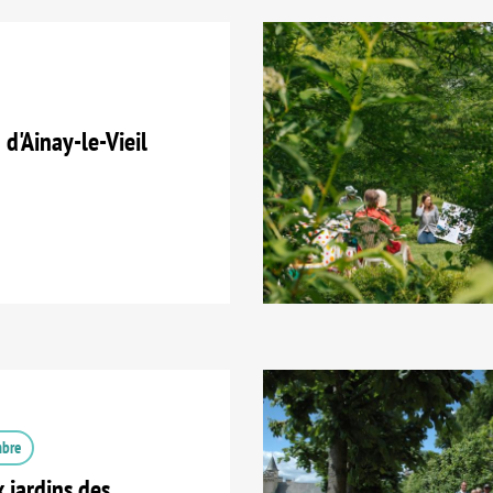
d'Ainay-le-Vieil
mbre
 jardins des