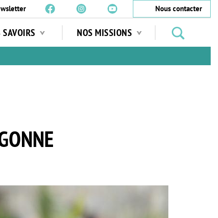
wsletter
Nous contacter
Rechercher
S SAVOIRS
NOS MISSIONS
des
jardins
…
AGONNE