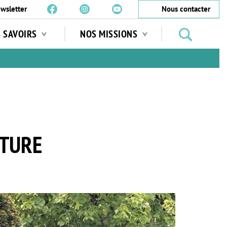
wsletter
Nous contacter
Rechercher
S SAVOIRS
NOS MISSIONS
des
jardins
…
UTURE