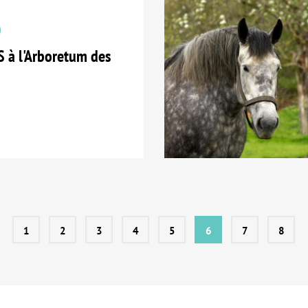
 à l'Arboretum des
1
2
3
4
5
6
7
8