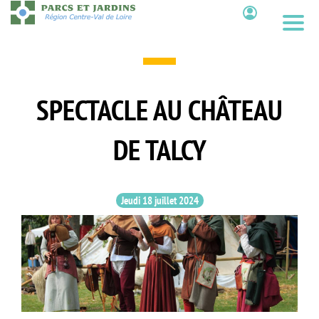
Aller
au
Contenu
contenu
principal
SPECTACLE AU CHÂTEAU
DE TALCY
Jeudi 18 juillet 2024