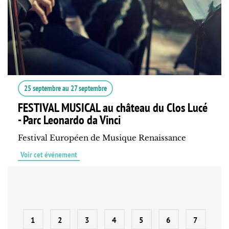
25 septembre
au
27 septembre
FESTIVAL MUSICAL au château du Clos Lucé
- Parc Leonardo da Vinci
Festival Européen de Musique Renaissance
Voir cet événement
1
2
3
4
5
6
7