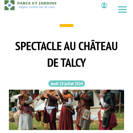
Aller
au
Contenu
contenu
principal
SPECTACLE AU CHÂTEAU
DE TALCY
Jeudi 18 juillet 2024