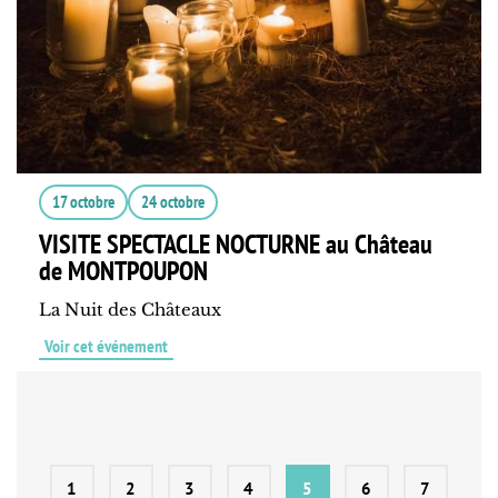
17 octobre
24 octobre
VISITE SPECTACLE NOCTURNE au Château
de MONTPOUPON
La Nuit des Châteaux
Voir cet événement
1
2
3
4
5
6
7