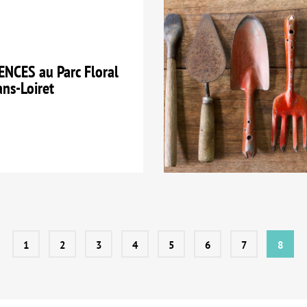
NCES au Parc Floral
ans-Loiret
1
2
3
4
5
6
7
8