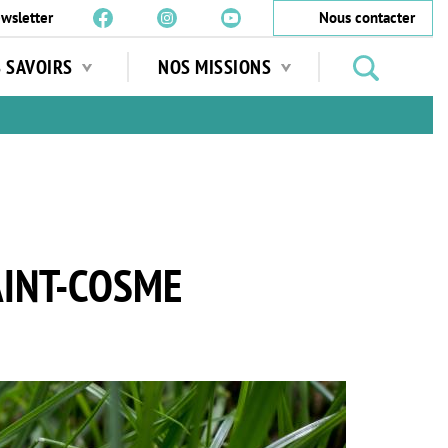
wsletter
Nous contacter
Rechercher
S SAVOIRS
NOS MISSIONS
des
jardins
…
AINT-COSME