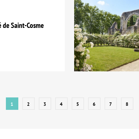
é de Saint-Cosme
1
2
3
4
5
6
7
8