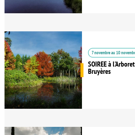
7 novembre
au
10 novemb
SOIREE à l'Arbore
Bruyères