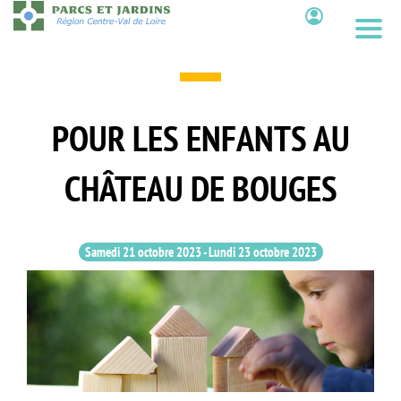
Aller
au
Contenu
contenu
principal
POUR LES ENFANTS AU
CHÂTEAU DE BOUGES
Samedi 21 octobre 2023
-
Lundi 23 octobre 2023