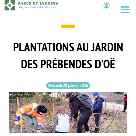
Aller
au
Contenu
contenu
principal
PLANTATIONS AU JARDIN
DES PRÉBENDES D'OË
Mercredi 28 janvier 2026