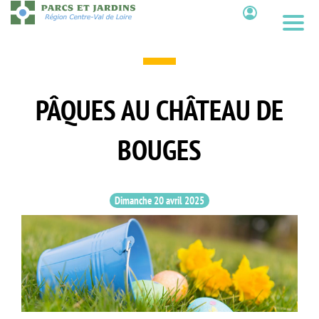
Aller
au
Contenu
contenu
principal
PÂQUES AU CHÂTEAU DE
BOUGES
Dimanche 20 avril 2025