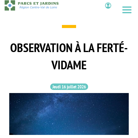
Aller
au
Contenu
contenu
principal
OBSERVATION À LA FERTÉ-
VIDAME
Jeudi 16 juillet 2026