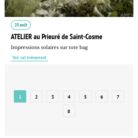
20 août
ATELIER au Prieuré de Saint-Cosme
Impressions solaires sur tote bag
Voir cet événement
1
2
3
4
5
6
7
8