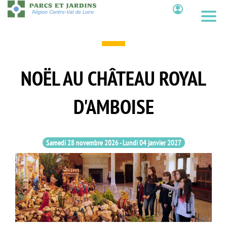
Aller
au
Contenu
contenu
principal
NOËL AU CHÂTEAU ROYAL
D'AMBOISE
Samedi 28 novembre 2026
-
Lundi 04 janvier 2027