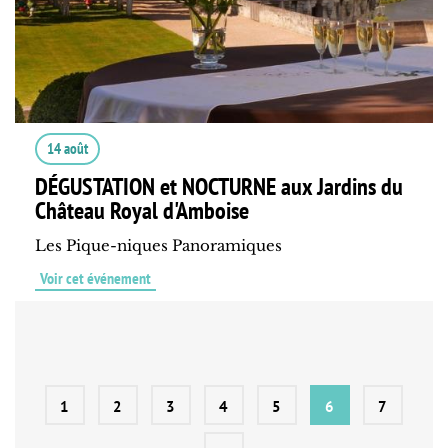
14 août
DÉGUSTATION et NOCTURNE aux Jardins du
Château Royal d'Amboise
Les Pique-niques Panoramiques
Voir cet événement
1
2
3
4
5
6
7