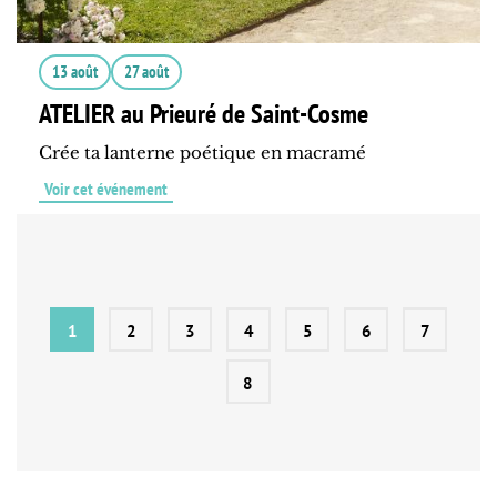
13 août
27 août
ATELIER au Prieuré de Saint-Cosme
Crée ta lanterne poétique en macramé
Voir cet événement
1
2
3
4
5
6
7
8