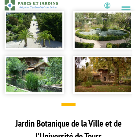
Aller
au
Contenu
contenu
principal
Jardin Botanique de la Ville et de
l'Université de Tours