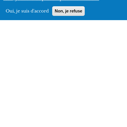
INFORMATIONS
Oui, je suis d'accord
Non, je refuse
PRATIQUES
Superficie
5 ha
Horaires
Janvier-février : 7h45-17h30
De mars à mai : 7h45-19h30
De juin à août : 7h45-21h
Septembre-octobre : 7h45-19h30
Novembre-décembre : 7h45-17h30