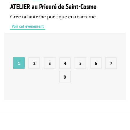
ATELIER au Prieuré de Saint-Cosme
Crée ta lanterne poétique en macramé
Voir cet événement
1
2
3
4
5
6
7
8