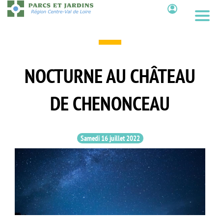
Aller
au
Contenu
contenu
principal
NOCTURNE AU CHÂTEAU
DE CHENONCEAU
Samedi 16 juillet 2022