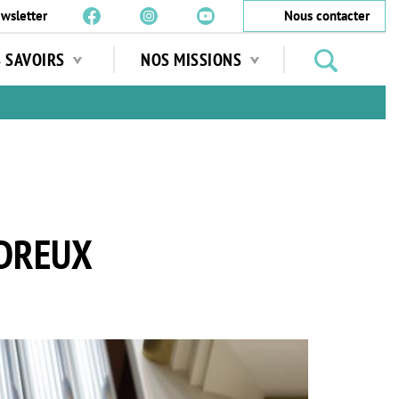
wsletter
Nous contacter
Rechercher
S SAVOIRS
NOS MISSIONS
des
jardins
…
 DREUX