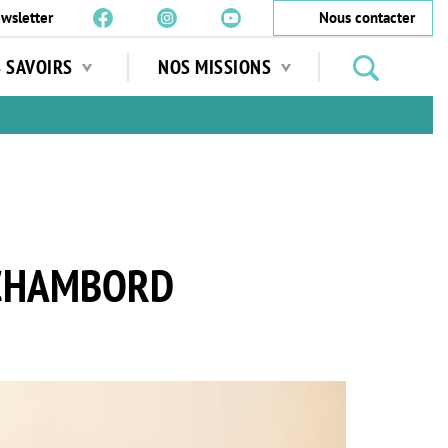
wsletter
Nous contacter
Rechercher
S SAVOIRS
NOS MISSIONS
des
jardins
…
 CHAMBORD