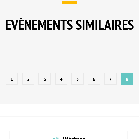
EVÈNEMENTS SIMILAIRES
1
2
3
4
5
6
7
8