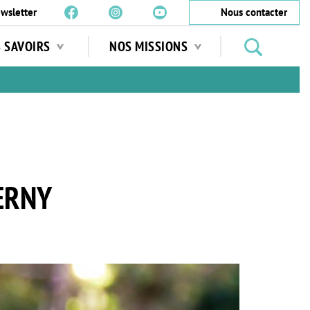
wsletter
Nous contacter
Rechercher
S SAVOIRS
NOS MISSIONS
des
jardins
…
ERNY