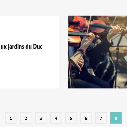
ux jardins du Duc
1
2
3
4
5
6
7
8