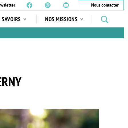
wsletter
Nous contacter
Rechercher
S SAVOIRS
NOS MISSIONS
des
jardins
…
ERNY