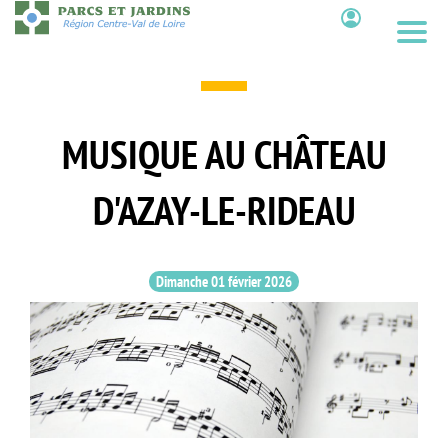
Aller
au
Contenu
contenu
principal
MUSIQUE AU CHÂTEAU
D'AZAY-LE-RIDEAU
Dimanche 01 février 2026