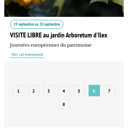
19 septembre
au
20 septembre
VISITE LIBRE au jardin Arboretum d'Ilex
Journées européennes du patrimoine
Voir cet événement
1
2
3
4
5
6
7
8