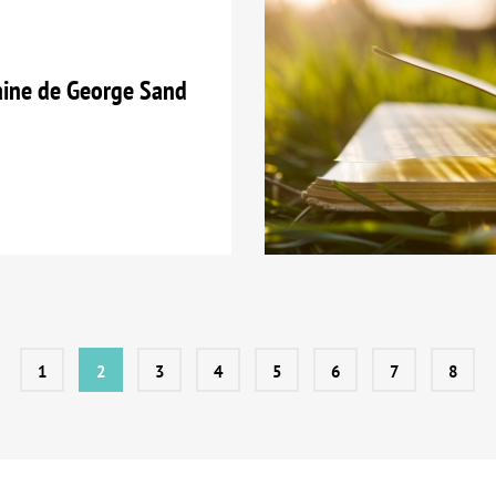
ine de George Sand
1
2
3
4
5
6
7
8