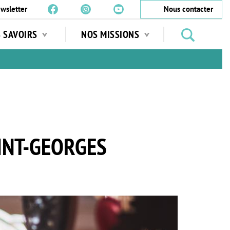
wsletter
Nous contacter
Rechercher
S SAVOIRS
NOS MISSIONS
des
jardins
…
INT-GEORGES