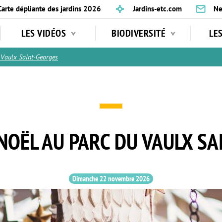
Carte dépliante des jardins 2026
Jardins-etc.com
Ne
LES VIDÉOS
BIODIVERSITÉ
LE
Vaulx Saint-Georges
NOËL AU PARC DU VAULX SA
Dimanche 22 novembre 2026