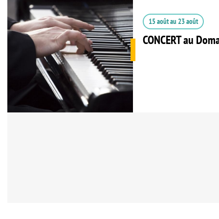
15 août
au
23 août
CONCERT au Doma