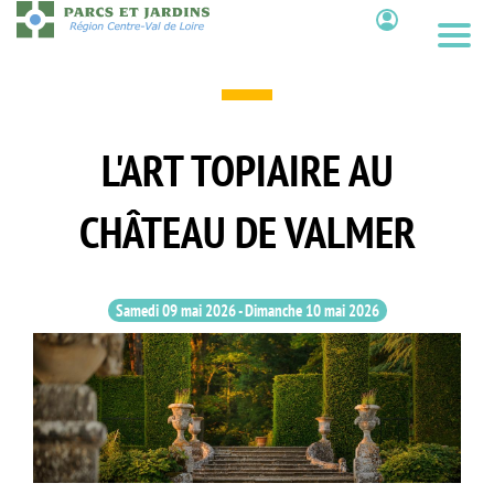
Aller
au
Contenu
contenu
principal
L'ART TOPIAIRE AU
CHÂTEAU DE VALMER
Samedi 09 mai 2026
-
Dimanche 10 mai 2026