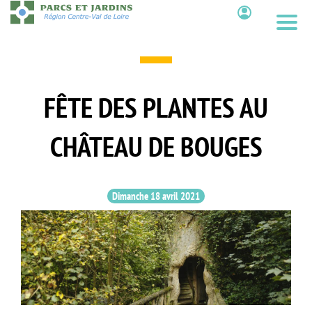
Aller
au
Contenu
contenu
principal
FÊTE DES PLANTES AU
CHÂTEAU DE BOUGES
Dimanche 18 avril 2021