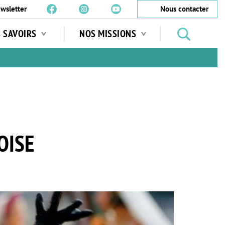
wsletter
Nous contacter
Rechercher
S SAVOIRS
NOS MISSIONS
des
jardins
…
OISE