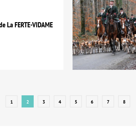
de La FERTE-VIDAME
1
2
3
4
5
6
7
8