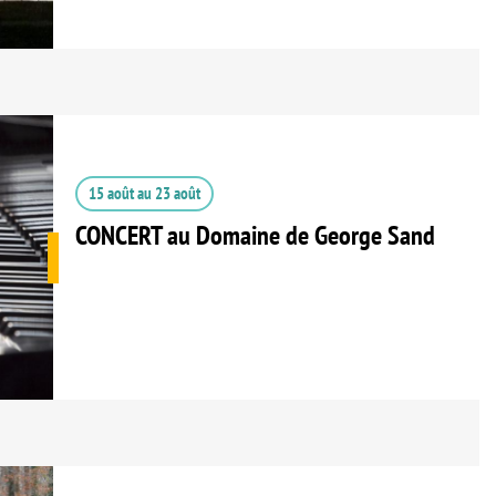
15 août
au
23 août
CONCERT au Domaine de George Sand