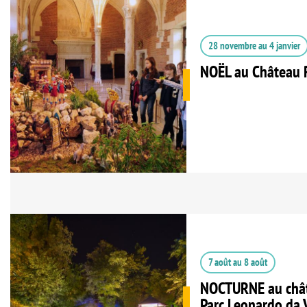
28 novembre
au
4 janvier
NOËL au Château 
7 août
au
8 août
NOCTURNE au chât
Parc Leonardo da 